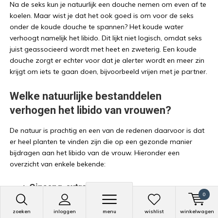
Na de seks kun je natuurlijk een douche nemen om even af te
koelen. Maar wist je dat het ook goed is om voor de seks
onder de koude douche te spannen? Het koude water
verhoogt namelijk het libido. Dit lijkt niet logisch, omdat seks
juist geassocieerd wordt met heet en zweterig. Een koude
douche zorgt er echter voor dat je alerter wordt en meer zin
krijgt om iets te gaan doen, bijvoorbeeld vrijen met je partner.
Welke natuurlijke bestanddelen
verhogen het libido van vrouwen?
De natuur is prachtig en een van de redenen daarvoor is dat
er heel planten te vinden zijn die op een gezonde manier
bijdragen aan het libido van de vrouw. Hieronder een
overzicht van enkele bekende:
Ginseng-extract
0
De eerste op de lijst is Ginseng-extract, dat helpt om zowel
zoeken
inloggen
menu
wishlist
winkelwagen