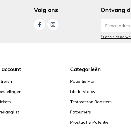
Volg ons
Ontvang d
* Lees hier de we
n account
Categorieën
streren
Potentie Man
bestellingen
Libido Vrouw
tickets
Testosteron Boosters
verlanglijst
Fatburners
Prostaat & Potentie