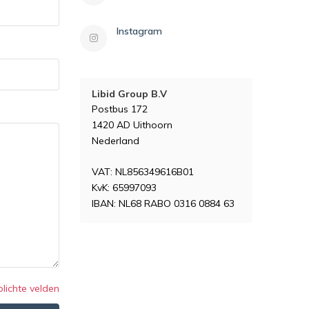
Instagram
Libid Group B.V
Postbus 172
1420 AD Uithoorn
Nederland
VAT: NL856349616B01
KvK: 65997093
IBAN: NL68 RABO 0316 0884 63
plichte velden