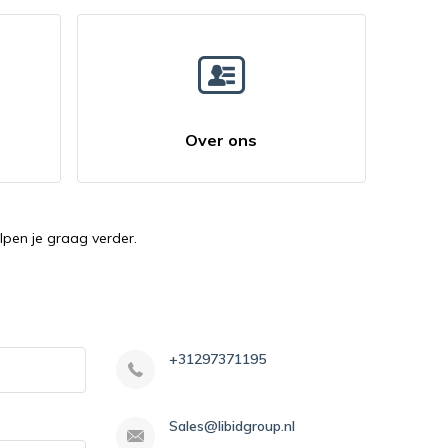
Over ons
lpen je graag verder.
+31297371195
Sales@libidgroup.nl