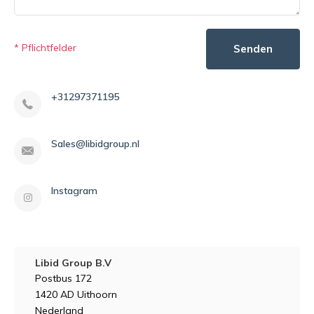
* Pflichtfelder
Senden
+31297371195
Sales@libidgroup.nl
Instagram
Libid Group B.V
Postbus 172
1420 AD Uithoorn
Nederland