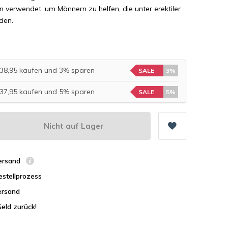
ln verwendet, um Männern zu helfen, die unter erektiler
iden.
 €38,95 kaufen und 3% sparen
SALE
3%
 €37,95 kaufen und 5% sparen
SALE
5%
Nicht auf Lager
Versand
estellprozess
ersand
Geld zurück!