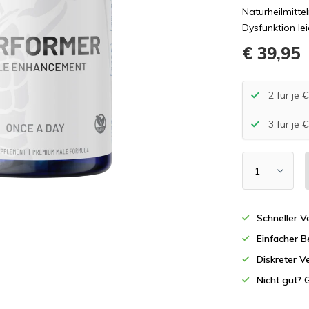
Naturheilmitte
Dysfunktion le
€ 39,95
2 für je
3 für je
Schneller 
Einfacher B
Diskreter V
Nicht gut? 