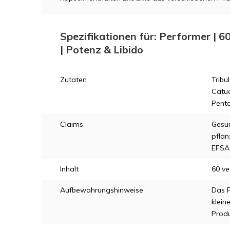
Spezifikationen für: Performer | 
| Potenz & Libido
Zutaten
Tribu
Catua
Penta
Claims
Gesu
pflan
EFSA 
Inhalt
60 v
Aufbewahrungshinweise
Das P
klein
Produ