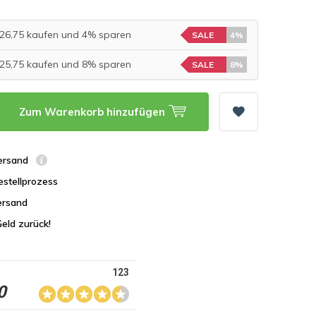
 €26,75 kaufen und 4% sparen
SALE
4%
 €25,75 kaufen und 8% sparen
SALE
8%
Zum Warenkorb hinzufügen
Versand
estellprozess
ersand
Geld zurück!
123
0