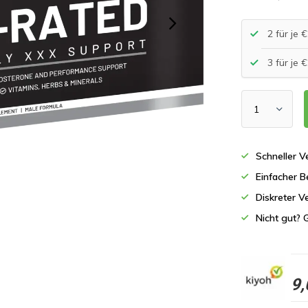
2 für je
3 für je
Schneller 
Einfacher B
Diskreter V
Nicht gut? 
9,