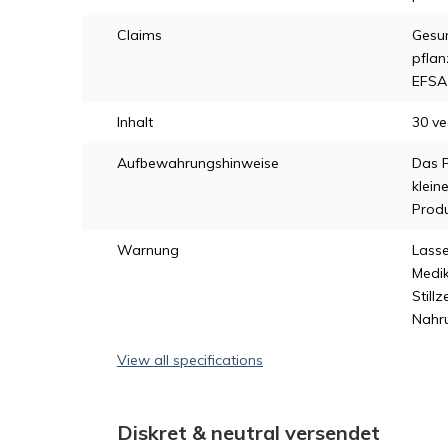
Claims
Gesu
pflan
EFSA 
Inhalt
30 v
Aufbewahrungshinweise
Das P
klein
Produ
Warnung
Lasse
Medi
Still
Nahr
View all specifications
Diskret & neutral versendet