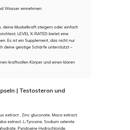
end Wasser einnehmen.
 deine Muskelkraft steigern oder einfach
 möchtest, LEVEL X-RATED bietet eine
ichen. Es ist ein Supplement, das nicht nur
h deine geistige Schärfe unterstützt –
nen kraftvollen Körper und einen klaren
apseln | Testosteron und
lus extract , Zinc gluconate, Maca extract,
ba extract, L-Tyrosine, Sodium selenite
hydrate, Pyridoxine Hydrochloride.