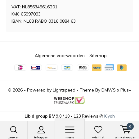
VAT: NL856349616B01
KvK: 65997093
IBAN: NL68 RABO 0316 0884 63
Algemene voorwaarden
Sitemap
© 2026 - Powered by
Lightspeed
- Theme By
DMWS
x
Plus+
Libid group B.V
9,0
/
10
-
123
Reviews @
Kiyoh
0
zoeken
inloggen
menu
wishlist
winkelwagen