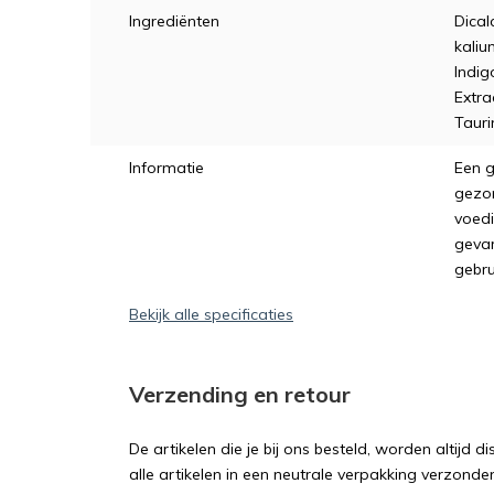
Ingrediënten
Dical
kaliu
Indig
Extra
Tauri
Informatie
Een g
gezon
voedi
gevar
gebru
Bekijk alle specificaties
Verzending en retour
De artikelen die je bij ons besteld, worden altijd d
alle artikelen in een neutrale verpakking verzonden