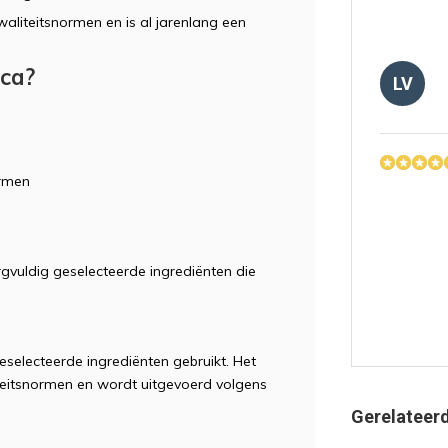
liteitsnormen en is al jarenlang een
rca?
LV
ormen
TS
gvuldig geselecteerde ingrediënten die
eselecteerde ingrediënten gebruikt. Het
LS
teitsnormen en wordt uitgevoerd volgens
Gerelateer