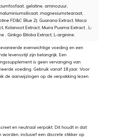
ciumfosfaat, gelatine, aminozuur,
maluminiumsilicaat, magnesiumstearaat,
otine FD&C Blue 2), Guarana Extract, Maca
ct, Kolanoot Extract, Muira Puama Extract , L-
ne , Ginkgo Biloba Extract, L-arginine.
evarieerde evenwichtige voeding en een
de levensstijl zijn belangrijk. Een
ngssupplement is geen vervanging van
ieerde voeding. Gebruik vanaf 18 jaar. Voor
ik de aanwijzingen op de verpakking lezen.
iscreet en neutraal verpakt. Dit houdt in dat
 worden, inclusief een discrete stikker op