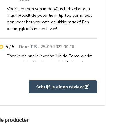
Voor een man van in de 40, is het zeker een
must! Houdt de potentie in tip top vorm, wat
dan weer het vrouwtje gelukkig maakt! Een
belangrijk iets in een leven!
5 / 5
Door
T.S
- 25-09-2022 00:16
Thanks de snelle levering. Libido Forca werkt
gewoon Top. Voorheen gebruikte ik andere
erectiepillen maar dit is zeker het meest fijne
product wat je gewoon vrij kan verkrijgen.
Schrijf je eigen review
5 / 5
Door
Lucas
- 23-09-2022 12:12
Al jaren gebruiker van Libido Forca. Snel
geleverd en Top Kwaliteit!
de producten