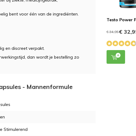
 bij ziekte, medicijngebruik,
elig bent voor één van de ingrediënten.
Testo Power 
€ 32,9
€ 34,95
dig en discreet verpakt.
erkingstijd, dan wordt je bestelling zo
 capsules - Mannenformule
sules
en
ie Stimulerend