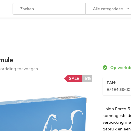
Alle categorieën
rmule
Op werkda
oordeling toevoegen
SALE
-5%
EAN:
8718403900
Libido Forca 
samengestelde 
verpakking met
gebruik en ee