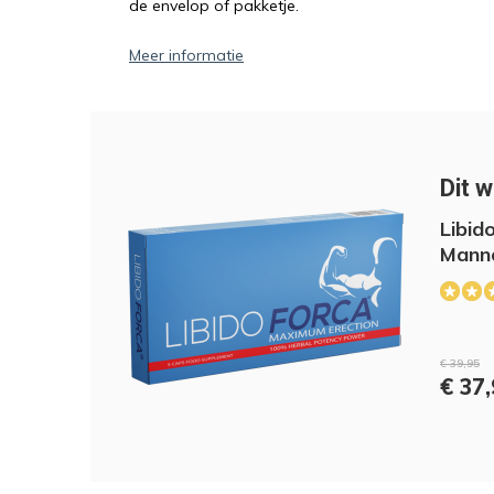
de envelop of pakketje.
Meer informatie
Dit w
Libid
Mann
€ 39,95
€ 37