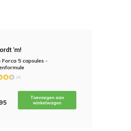
ordt 'm!
o Forca 5 capsules -
enformule
(4)
Toevoegen aan
,95
winkelwagen