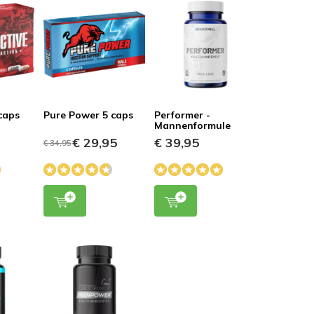
 caps
Pure Power 5 caps
Performer -
Mannenformule
€ 29,95
€ 39,95
€ 34,95