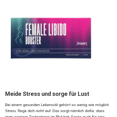
Meide Stress und sorge für Lust
Bei einem gesunden Lebensstil gehört so wenig wie möglich
Stress. Rege dich nicht auf. Das sorgt nämlich dafür, dass
man weniger Testosteron im Blut hat. Sorge auch für eine