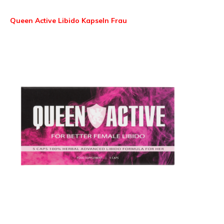
Queen Active Libido Kapseln Frau