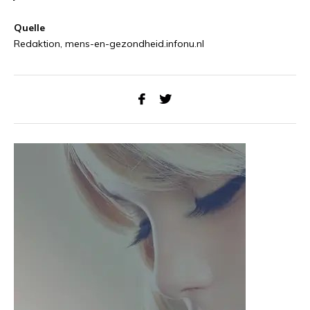
Quelle
Redaktion, mens-en-gezondheid.infonu.nl