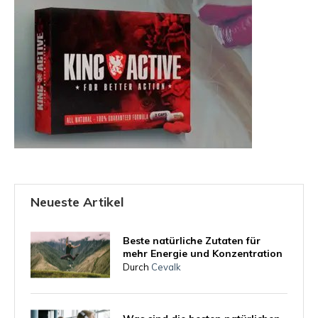
Neueste Artikel
Beste natürliche Zutaten für
mehr Energie und Konzentration
Durch
Cevalk