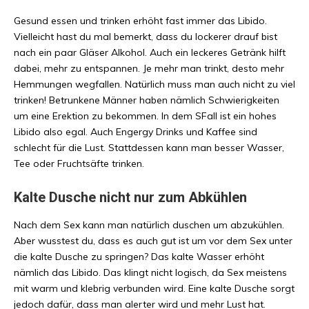
Gesund essen und trinken erhöht fast immer das Libido.
Vielleicht hast du mal bemerkt, dass du lockerer drauf bist
nach ein paar Gläser Alkohol. Auch ein leckeres Getränk hilft
dabei, mehr zu entspannen. Je mehr man trinkt, desto mehr
Hemmungen wegfallen. Natürlich muss man auch nicht zu viel
trinken! Betrunkene Männer haben nämlich Schwierigkeiten
um eine Erektion zu bekommen. In dem SFall ist ein hohes
Libido also egal. Auch Engergy Drinks und Kaffee sind
schlecht für die Lust. Stattdessen kann man besser Wasser,
Tee oder Fruchtsäfte trinken.
Kalte Dusche nicht nur zum Abkühlen
Nach dem Sex kann man natürlich duschen um abzukühlen.
Aber wusstest du, dass es auch gut ist um vor dem Sex unter
die kalte Dusche zu springen? Das kalte Wasser erhöht
nämlich das Libido. Das klingt nicht logisch, da Sex meistens
mit warm und klebrig verbunden wird. Eine kalte Dusche sorgt
jedoch dafür, dass man alerter wird und mehr Lust hat.