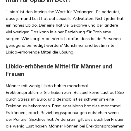
‘Libido’ ist das lateinische Wort für ‘Verlangen’. Es bedeutet,
dass jemand Lust hat auf sexuelle Aktivitäten. Nicht jeder hat
ein hohes Libido. Der eine hat viel Sexdrive und der andere
viel weniger. Das kann in einer Beziehung für Probleme
sorgen. Wie sorgt man nämlich dafür, dass beide Personen
genügend befriedigt werden? Manchmal sind bestimmte
Libido-erhöhende Mittel die Lösung.
Libido-erhöhende Mittel für Männer und
Frauen
Männer mit wenig Libido haben manchmal
Erektionsprobleme. Sie haben zum Beispiel keine Lust auf Sex
durch Stress im Büro, und deshalb ist es schwer um eine
Erektion zu bekommen. Fast jeder Mann hat dies manchmal.
Es können jedoch Beziehungsspannungen entstehen wenn
der Partner Sexdrive hat. Andersrum gilt dies auch bei Frauen
die wenig Lust haben. Männer können bei Erektionsproblemen