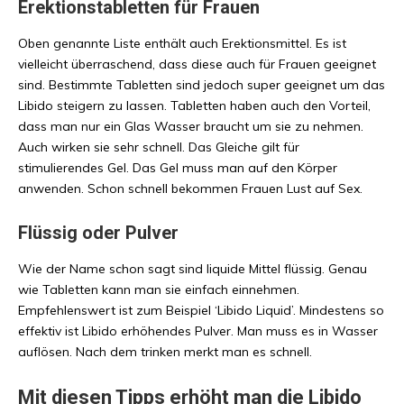
Erektionstabletten für Frauen
Oben genannte Liste enthält auch Erektionsmittel. Es ist
vielleicht überraschend, dass diese auch für Frauen geeignet
sind. Bestimmte Tabletten sind jedoch super geeignet um das
Libido steigern zu lassen. Tabletten haben auch den Vorteil,
dass man nur ein Glas Wasser braucht um sie zu nehmen.
Auch wirken sie sehr schnell. Das Gleiche gilt für
stimulierendes Gel. Das Gel muss man auf den Körper
anwenden. Schon schnell bekommen Frauen Lust auf Sex.
Flüssig oder Pulver
Wie der Name schon sagt sind liquide Mittel flüssig. Genau
wie Tabletten kann man sie einfach einnehmen.
Empfehlenswert ist zum Beispiel ‘Libido Liquid’. Mindestens so
effektiv ist Libido erhöhendes Pulver. Man muss es in Wasser
auflösen. Nach dem trinken merkt man es schnell.
Mit diesen Tipps erhöht man die Libido