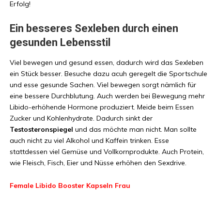
Erfolg!
Ein besseres Sexleben durch einen
gesunden Lebensstil
Viel bewegen und gesund essen, dadurch wird das Sexleben
ein Stück besser. Besuche dazu acuh geregelt die Sportschule
und esse gesunde Sachen. Viel bewegen sorgt nämlich für
eine bessere Durchblutung. Auch werden bei Bewegung mehr
Libido-erhöhende Hormone produziert. Meide beim Essen
Zucker und Kohlenhydrate. Dadurch sinkt der
Testosteronspiegel
und das möchte man nicht. Man sollte
auch nicht zu viel Alkohol und Kaffein trinken. Esse
stattdessen viel Gemüse und Vollkornprodukte. Auch Protein,
wie Fleisch, Fisch, Eier und Nüsse erhöhen den Sexdrive.
Female Libido Booster Kapseln Frau