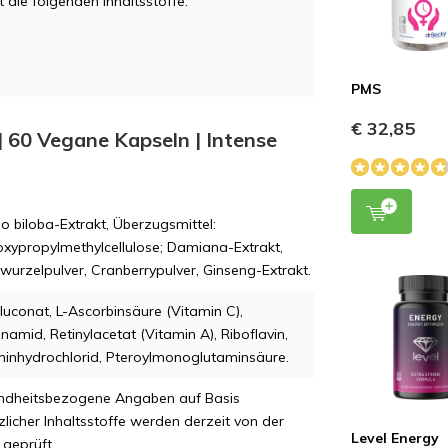
 die folgenden Inhaltsstoffe.
PMS
€ 32,85
MV
 | 60 Vegane Kapseln | Intense
o biloba-Extrakt, Überzugsmittel:
xypropylmethylcellulose; Damiana-Extrakt,
urzelpulver, Cranberrypulver, Ginseng-Extrakt.
luconat, L-Ascorbinsäure (Vitamin C),
inamid, Retinylacetat (Vitamin A), Riboflavin,
inhydrochlorid, Pteroylmonoglutaminsäure.
ndheitsbezogene Angaben auf Basis
zlicher Inhaltsstoffe werden derzeit von der
Level Energy
geprüft.