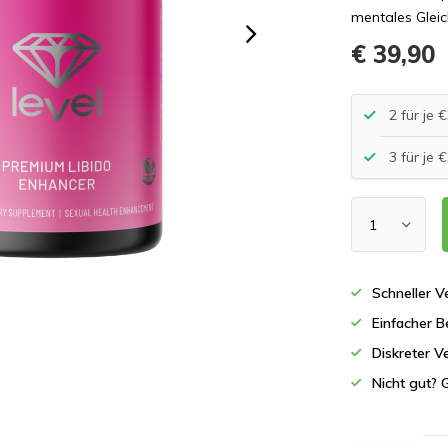
mentales Glei
€ 39,90
2 für je
3 für je
Schneller 
Einfacher B
Diskreter V
Nicht gut? 