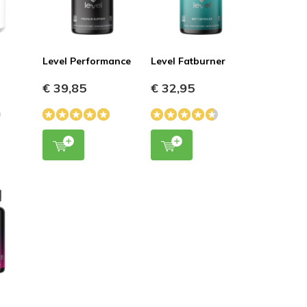
5 / 5
Durch
Mandy van P
- 11-12-2022 16:08
Super fijn dat ze voor vrouwen ook libido
Level Performance
Level Fatburner
verhogende middelen hebben! Deze werkt echt
goed voor mij. Voel me ook een stuk beter in
€ 39,85
€ 32,95
mijn vel zitten.