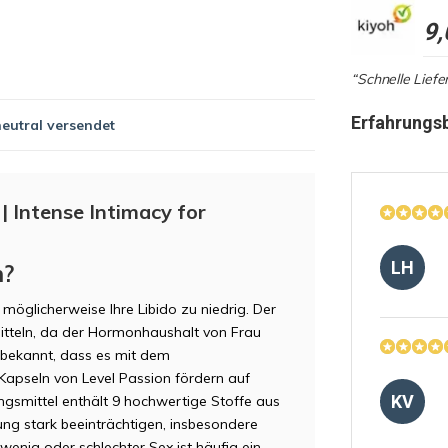
9,
“Schnelle Liefe
Erfahrungs
neutral versendet
| Intense Intimacy for
LH
n?
möglicherweise Ihre Libido zu niedrig. Der
ermitteln, da der Hormonhaushalt von Frau
in bekannt, dass es mit dem
apseln von Level Passion fördern auf
KV
ngsmittel enthält 9 hochwertige Stoffe aus
ung stark beeinträchtigen, insbesondere
wenig oder schlechter Sex ist häufig ein