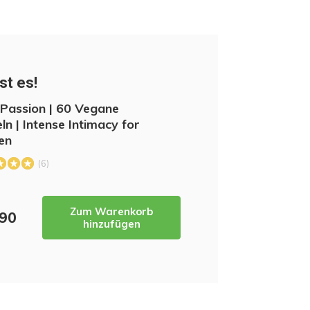
st es!
 Passion | 60 Vegane
ln | Intense Intimacy for
en
(6)
Zum Warenkorb
,90
hinzufügen