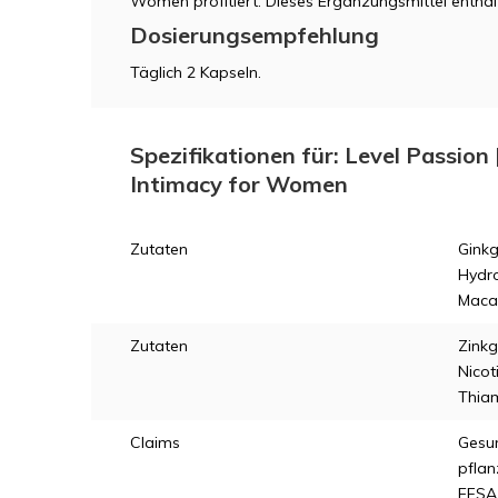
Women profitiert. Dieses Ergänzungsmittel enthält
Dosierungsempfehlung
Täglich 2 Kapseln.
Spezifikationen für: Level Passion
Intimacy for Women
Zutaten
Ginkg
Hydro
Macaw
Zutaten
Zinkg
Nicot
Thiam
Claims
Gesu
pflan
EFSA 