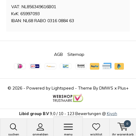
VAT: NL856349616B01
KvK: 65997093
IBAN: NL68 RABO 0316 0884 63
AGB
Sitemap
© 2026 - Powered by
Lightspeed
- Theme By
DMWS
x
Plus+
Libid group B.V
9,0
/
10
-
123
Bewertungen @
Kiyoh
0
suchen
anmelden
menu
wishlist
ihr warenkorb