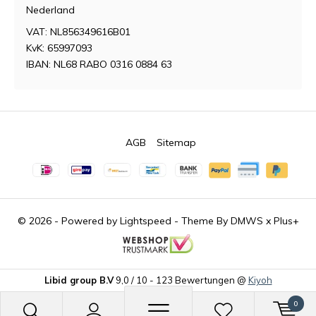
Nederland
VAT: NL856349616B01
KvK: 65997093
IBAN: NL68 RABO 0316 0884 63
AGB
Sitemap
© 2026 - Powered by
Lightspeed
- Theme By
DMWS
x
Plus+
Libid group B.V
9,0
/
10
-
123
Bewertungen @
Kiyoh
0