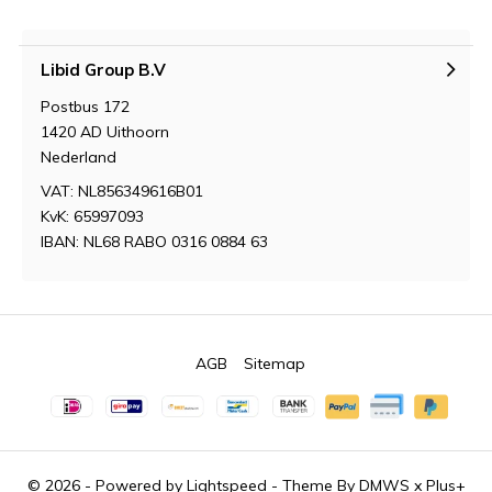
Libid Group B.V
Postbus 172
1420 AD Uithoorn
Nederland
VAT: NL856349616B01
KvK: 65997093
IBAN: NL68 RABO 0316 0884 63
AGB
Sitemap
© 2026 - Powered by
Lightspeed
- Theme By
DMWS
x
Plus+