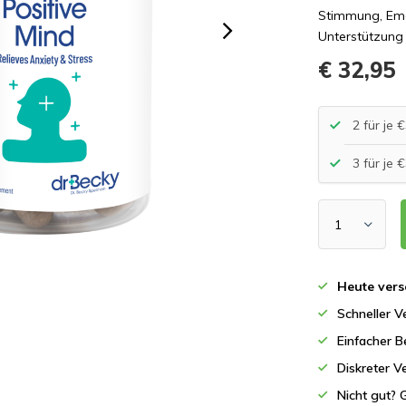
Stimmung, Emo
Unterstützung
€ 32,95
2 für je
3 für je
Heute vers
Schneller 
Einfacher B
Diskreter V
Nicht gut? 