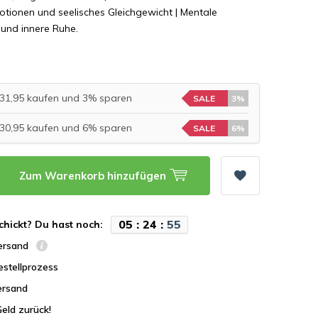
tionen und seelisches Gleichgewicht | Mentale
 und innere Ruhe.
 €31,95 kaufen und 3% sparen
SALE
3%
 €30,95 kaufen und 6% sparen
SALE
6%
Zum Warenkorb hinzufügen
0
5
:
2
4
:
5
4
chickt? Du hast noch:
Versand
estellprozess
ersand
Geld zurück!