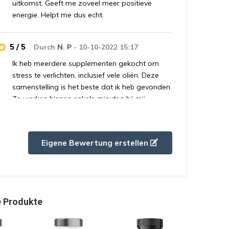
uitkomst. Geeft me zoveel meer positieve
energie. Helpt me dus echt.
5 / 5
Durch
N. P
- 10-10-2022 15:17
Ik heb meerdere supplementen gekocht om
stress te verlichten, inclusief vele oliën. Deze
samenstelling is het beste dat ik heb gevonden.
Ze werken binnen enkele minuten bij mij.
5 / 5
Durch
Tim
- 10-10-2022 15:15
Eigene Bewertung erstellen
Ik neem deze formule elke dag, en het is
geweldig!
4 / 5
Durch
N. P
- 06-10-2022 11:07
 Produkte
I count on these die anxiety or when I’m feeling
overwhelmed from my day. They work really