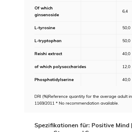
Of which
6,4
ginsenoside
L-tyrosine
50,0
L-tryptophan
50,0
Reishi extract
40,0
of which polysaccharides
12,0
Phosphatidylserine
40,0
DRI (%)Reference quantity for the average adult i
1169/2011 * No recommendation available.
Spezifikationen für: Positive Mind