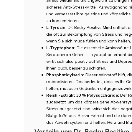
Stress wieder ins Gleichgewicht zu bringen. Es
sicheres Anti-Stress-Mittel. Ashwagandha hi
und verbessert Ihre geistige und körperliche 
zu konzentrieren.
L-Tyrosin:
Dr. Becky Positive Mind enthält di
die oft zur Bekämpfung von Stress und negat
wenn Sie sich müde fühlen und kann helfen,
L-Tryptophan:
Die essentielle Aminosäure 
Serotonin im Gehirn. L-Tryptophan erhöht d
wirkt sich also positiv auf Stress und Depre
Ihnen auch, besser zu schlafen.
Phosphatidylserin:
Dieser Wirkstoff hilft, d
rationalisieren. Das bedeutet, dass es Ihr 
helfen, mutlosen Gedanken entgegenzuwirk
Reishi-Extrakt 30 % Polysaccharide:
Der Re
zugesetzt, um das körpereigene Abwehrsyst
Stress ausgesetzt sind, wirkt sich dies nega
Blutgefäße aus. Reishi-Extrakt und die dari
das Abwehrsystem und helfen, Herz und Blu
Vorteile von Dr. Becky Positive