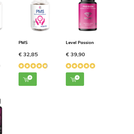
good!
5 / 5
Durch
P. V
- 25-09-2022 00:27
Ik kreeg een echte boost tijdens de kuur met
positieve gevoelens en energie.
PMS
Level Passion
€ 32,85
€ 39,90
5 / 5
Durch
Mark. N
- 23-09-2022 13:19
Al na 2 dagen een positief en goed gevoel.
SUPER TEVREDEN.
5 / 5
Durch
Jesse V. K
- 23-09-2022 12:11
This product is GREAT ! I’ve suffered with
anxiety for many years, taking Positive Mind
has gave me the ability to do things again. It’s