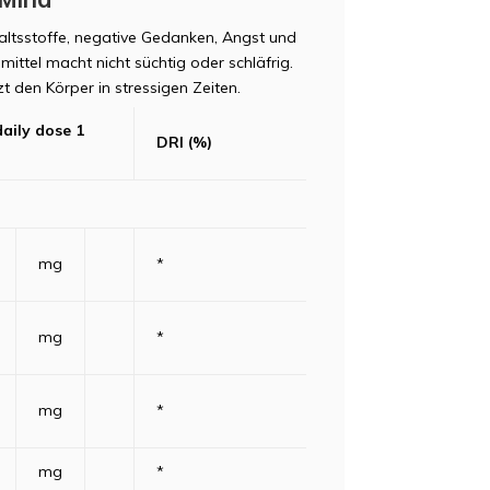
haltsstoffe, negative Gedanken, Angst und
ttel macht nicht süchtig oder schläfrig.
t den Körper in stressigen Zeiten.
daily dose 1
DRI (%)
mg
*
mg
*
mg
*
mg
*