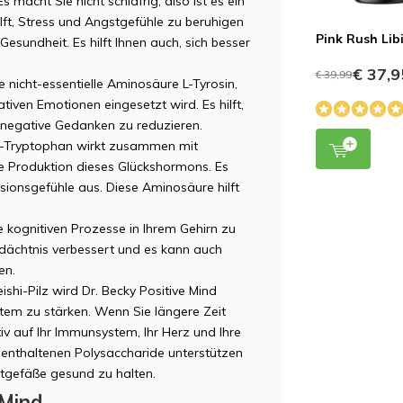
 macht Sie nicht schläfrig, also ist es ein
JV
lft, Stress und Angstgefühle zu beruhigen
Pink Rush Lib
Gesundheit. Es hilft Ihnen auch, sich besser
€ 37,9
€ 39,99
e nicht-essentielle Aminosäure L-Tyrosin,
iven Emotionen eingesetzt wird. Es hilft,
 negative Gedanken zu reduzieren.
L-Tryptophan wirkt zusammen mit
ie Produktion dieses Glückshormons. Es
ssionsgefühle aus. Diese Aminosäure hilft
ie kognitiven Prozesse in Ihrem Gehirn zu
Gedächtnis verbessert und es kann auch
en.
ishi-Pilz wird Dr. Becky Positive Mind
em zu stärken. Wenn Sie längere Zeit
tiv auf Ihr Immunsystem, Ihr Herz und Ihre
n enthaltenen Polysaccharide unterstützen
tgefäße gesund zu halten.
 Mind