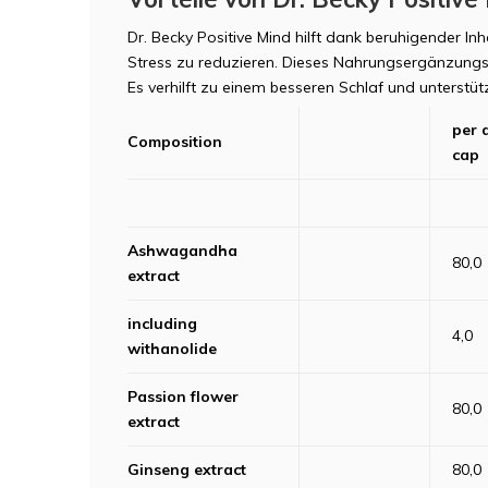
Dr. Becky Positive Mind hilft dank beruhigender In
Stress zu reduzieren. Dieses Nahrungsergänzungsmi
Es verhilft zu einem besseren Schlaf und unterstütz
per 
Composition
cap
Ashwagandha
80,0
extract
including
4,0
withanolide
Passion flower
80,0
extract
Ginseng extract
80,0