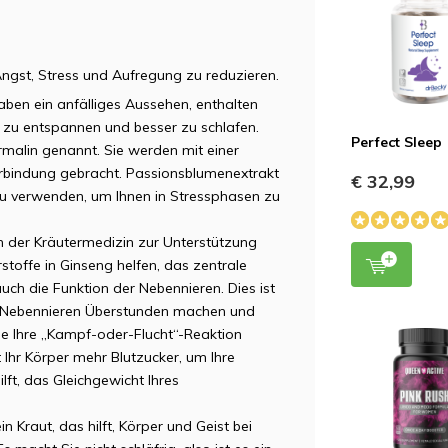
NP
ngst, Stress und Aufregung zu reduzieren.
en ein anfälliges Aussehen, enthalten
h zu entspannen und besser zu schlafen.
PV
Perfect Sleep
malin genannt. Sie werden mit einer
rbindung gebracht. Passionsblumenextrakt
€ 32,99
n zu verwenden, um Ihnen in Stressphasen zu
in der Kräutermedizin zur Unterstützung
toffe in Ginseng helfen, das zentrale
MN
uch die Funktion der Nebennieren. Dies ist
ie Nebennieren Überstunden machen und
die Ihre „Kampf-oder-Flucht“-Reaktion
 Ihr Körper mehr Blutzucker, um Ihre
lft, das Gleichgewicht Ihres
 Kraut, das hilft, Körper und Geist bei