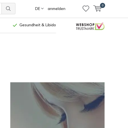
0
DE
anmelden
Gesundheit & Libido