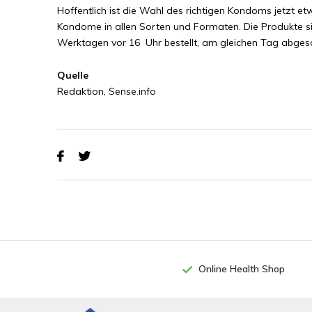
Hoffentlich ist die Wahl des richtigen Kondoms jetzt e
Kondome in allen Sorten und Formaten. Die Produkte sin
Werktagen vor 16 Uhr bestellt, am gleichen Tag abgesc
Quelle
Redaktion, Sense.info
Online Health Shop