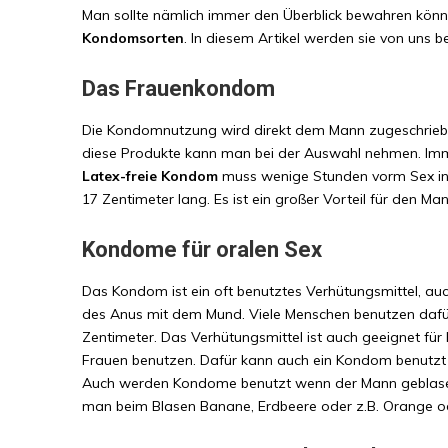
Man sollte nämlich immer den Überblick bewahren könn
Kondomsorten
. In diesem Artikel werden sie von uns b
Das Frauenkondom
Die Kondomnutzung wird direkt dem Mann zugeschriebe
diese Produkte kann man bei der Auswahl nehmen. Imm
Latex-freie Kondom
muss wenige Stunden vorm Sex in
17 Zentimeter lang. Es ist ein großer Vorteil für den
Kondome für oralen Sex
Das Kondom ist ein oft benutztes Verhütungsmittel, au
des Anus mit dem Mund. Viele Menschen benutzen dafür 
Zentimeter. Das Verhütungsmittel ist auch geeignet fü
Frauen benutzen. Dafür kann auch ein Kondom benutzt 
Auch werden Kondome benutzt wenn der Mann geblasen
man beim Blasen Banane, Erdbeere oder z.B. Orange 