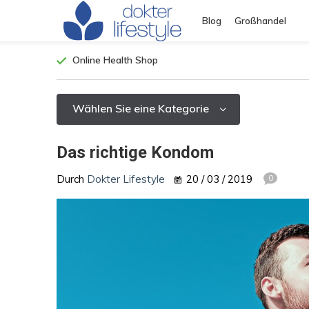
Blog
Großhandel
Online Health Shop
Wählen Sie eine Kategorie
Das richtige Kondom
Durch
Dokter Lifestyle
20 / 03 / 2019
0