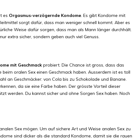
bt es
Orgasmus-verzögernde Kondome
. Es gibt Kondome mit
leitmittel sorgt dafür, dass man weniger schnell kommt. Aber es
rliche Weise dafür sorgen, dass man als Mann länger durchhält.
 nur extra sicher, sondern geben auch viel Genuss.
ome mit Geschmack
probiert. Die Chance ist gross, dass das
e beim oralen Sex einen Geschmack haben. Ausserdem ist es toll
wahl an Geschmäcker: von Cola bis zu Schokolade und Banane.
ennen, da sie eine Farbe haben. Der grösste Vorteil dieser
hützt werden. Du kannst sicher und ohne Sorgen Sex haben. Noch
e analen Sex mögen. Um auf sichere Art und Weise analen Sex zu
ondome sind dicker als die standard Kondome, damit sie die rauen