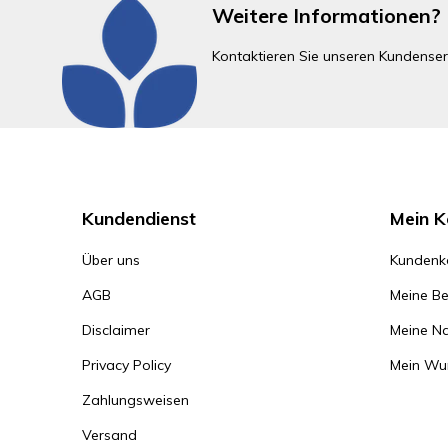
Weitere Informationen?
Kontaktieren Sie unseren Kundenser
Kundendienst
Mein K
Über uns
Kundenk
AGB
Meine Be
Disclaimer
Meine Na
Privacy Policy
Mein Wu
Zahlungsweisen
Versand