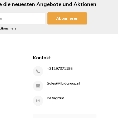
ie die neuesten Angebote und Aktionen
Abonnieren
ictions here
Kontakt
+31297371195
Sales@libidgroup.nl
Instagram