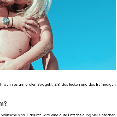
ch wenn es um oralen Sex geht. Z.B. das lecken und das Befriedigen
om?
Wünsche sind. Dadurch wird eine gute Entscheidung viel einfacher.