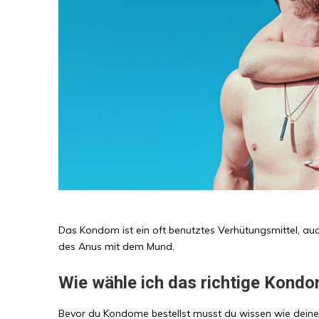
Das Kondom ist ein oft benutztes Verhütungsmittel, au
des Anus mit dem Mund.
Wie wähle ich das richtige Kond
Bevor du Kondome bestellst musst du wissen wie deine 